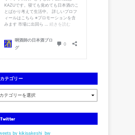
カテゴリー
Twitter
weets by kikisakeshi_bw