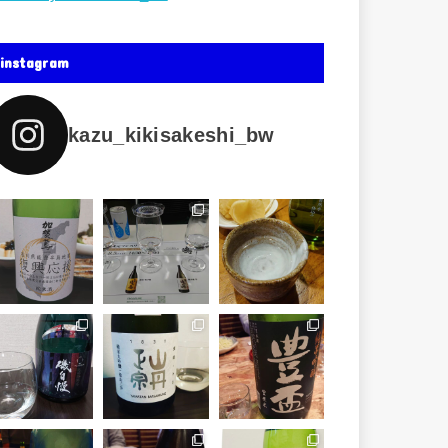
instagram
kazu_kikisakeshi_bw