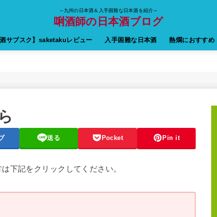
～九州の日本酒＆入手困難な日本酒を紹介～
唎酒師の日本酒ブログ
酒サブスク】saketakuレビュー
入手困難な日本酒
熱燗におすすめ
ら
ブ
送る
Pocket
Pin it
方は下記をクリックしてください。