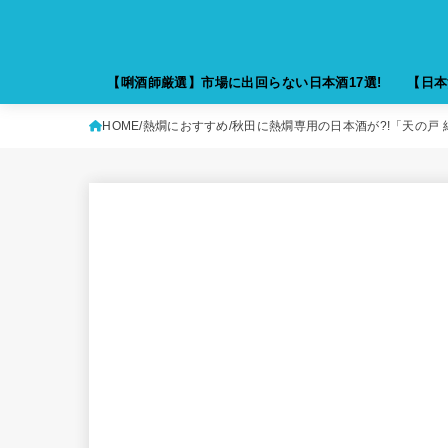
【唎酒師厳選】市場に出回らない日本酒17選!
【日本
HOME
熱燗におすすめ
秋田に熱燗専用の日本酒が?!「天の戸 