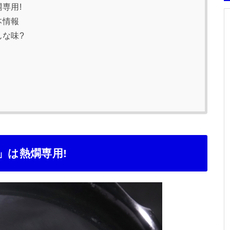
専用!
本情報
んな味?
」は熱燗専用!