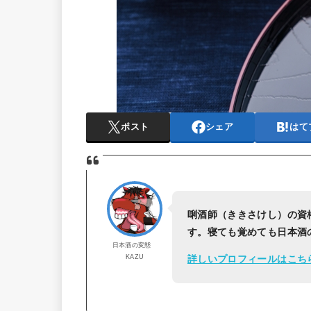
ポスト
シェア
はて
唎酒師（ききさけし）の資
す。寝ても覚めても日本酒
日本酒の変態
KAZU
詳しいプロフィールはこち