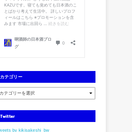
カテゴリー
Twitter
weets by kikisakeshi_bw