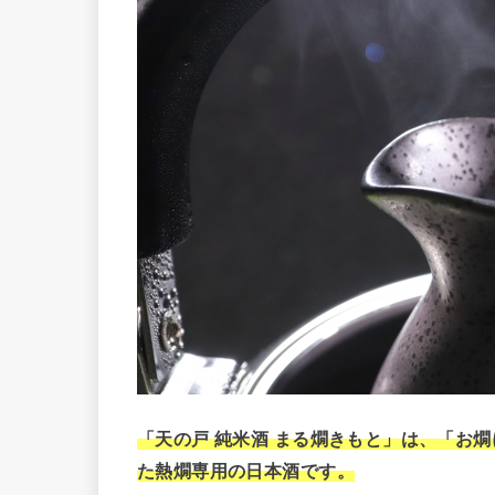
「天の戸 純米酒 まる燗きもと」は、「お
た熱燗専用の日本酒です。