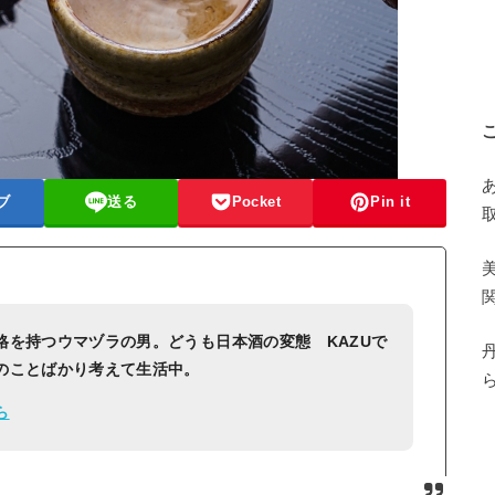
ブ
送る
Pocket
Pin it
格を持つウマヅラの男。どうも日本酒の変態 KAZUで
のことばかり考えて生活中。
ら