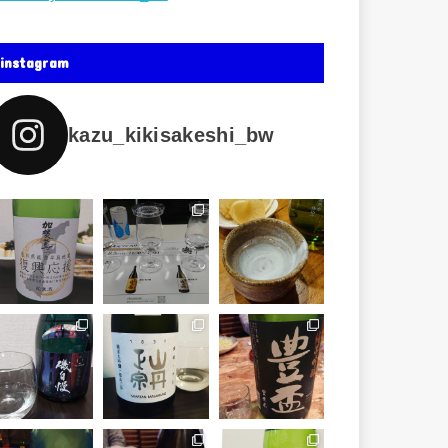
instagram
kazu_kikisakeshi_bw