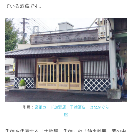
ている酒蔵です。
引用：
宮銀カード加盟店 千徳酒造 はなかぐら
館
千徳を代表する「大吟醸 千徳」や「純米吟醸 夢の中