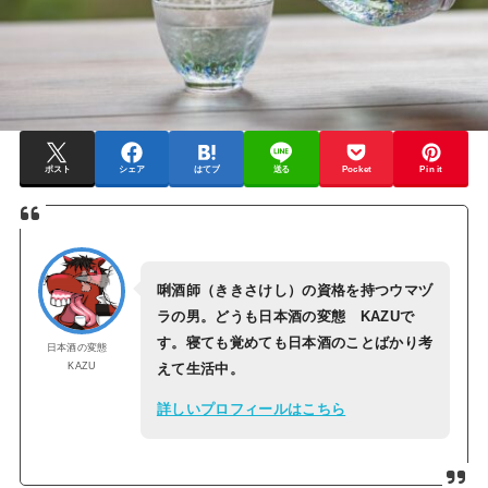
ポスト
シェア
はてブ
送る
Pocket
Pin it
唎酒師（ききさけし）の資格を持つウマヅ
ラの男。どうも日本酒の変態 KAZUで
す。寝ても覚めても日本酒のことばかり考
日本酒の変態
KAZU
えて生活中。
詳しいプロフィールはこちら