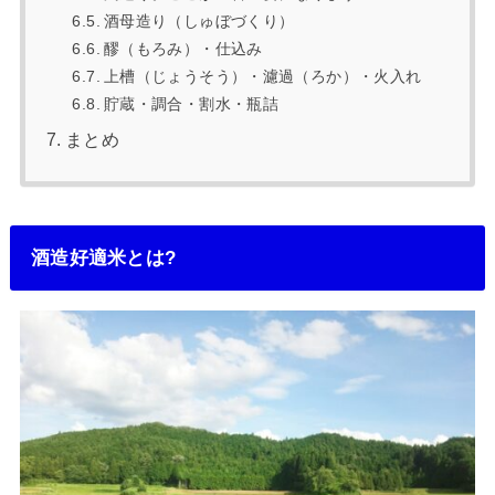
酒母造り（しゅぼづくり）
醪（もろみ）・仕込み
上槽（じょうそう）・濾過（ろか）・火入れ
貯蔵・調合・割水・瓶詰
まとめ
酒造好適米とは?