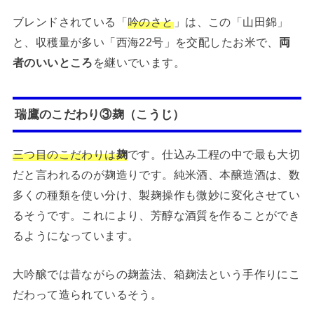
ブレンドされている「
吟のさと
」は、この「山田錦」
と、収穫量が多い「西海22号」を交配したお米で、
両
者のいいところ
を継いでいます。
瑞鷹のこだわり③麹（こうじ）
三つ目のこだわりは
麹
です。仕込み工程の中で最も大切
だと言われるのが麹造りです。純米酒、本醸造酒は、数
多くの種類を使い分け、製麹操作も微妙に変化させてい
るそうです。これにより、芳醇な酒質を作ることができ
るようになっています。
大吟醸では昔ながらの麹蓋法、箱麹法という手作りにこ
だわって造られているそう。