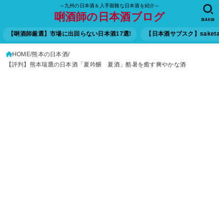
～九州の日本酒＆入手困難な日本酒を紹介～
唎酒師の日本酒ブログ
SEARCH
【唎酒師厳選】市場に出回らない日本酒17選!
【日本酒サブスク】saket
HOME
熊本の日本酒
【評判】熊本瑞鷹の日本酒「夏吟醸 夏酒」酷暑を癒す爽やかな酒