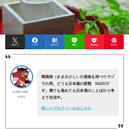
ポスト
シェア
はてブ
送る
Pocket
Pin it
唎酒師（ききさけし）の資格を持つウマヅ
ラの男。どうも日本酒の変態 KAZUで
す。寝ても覚めても日本酒のことばかり考
日本酒の変態
KAZU
えて生活中。
詳しいプロフィールはこちら