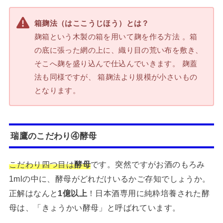
箱麹法（はここうじほう）とは？
麹箱という木製の箱を用いて麹を作る方法 。箱
の底に張った網の上に、織り目の荒い布を敷き、
そこへ麹を盛り込んで仕込んでいきます。 麹蓋
法も同様ですが、 箱麹法より規模が小さいもの
となります。
瑞鷹のこだわり④酵母
こだわり四つ目は
酵母
です。突然ですがお酒のもろみ
1mlの中に、酵母がどれだけいるかご存知でしょうか。
正解はなんと
1億以上
！日本酒専用に純粋培養された酵
母は、「きょうかい酵母」と呼ばれています。