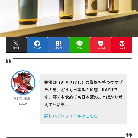
ポスト
シェア
はてブ
送る
Pocket
Pin it
唎酒師（ききさけし）の資格を持つウマヅ
ラの男。どうも日本酒の変態 KAZUで
す。寝ても覚めても日本酒のことばかり考
日本酒の変態
KAZU
えて生活中。
詳しいプロフィールはこちら