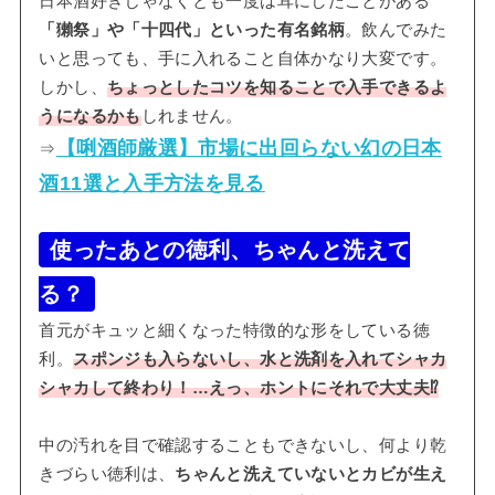
日本酒好きじゃなくとも一度は耳にしたことがある
「獺祭」や「十四代」といった有名銘柄
。飲んでみた
いと思っても、手に入れること自体かなり大変です。
しかし、
ちょっとしたコツを知ることで入手できるよ
うになるかも
しれません。
【唎酒師厳選】市場に出回らない幻の日本
⇒
酒11選と入手方法を見る
使ったあとの徳利、ちゃんと洗えて
る？
首元がキュッと細くなった特徴的な形をしている徳
利。
スポンジも入らないし、水と洗剤を入れてシャカ
シャカして終わり！…えっ、ホントにそれで大丈夫⁉
中の汚れを目で確認することもできないし、何より乾
きづらい徳利は、
ちゃんと洗えていないとカビが生え