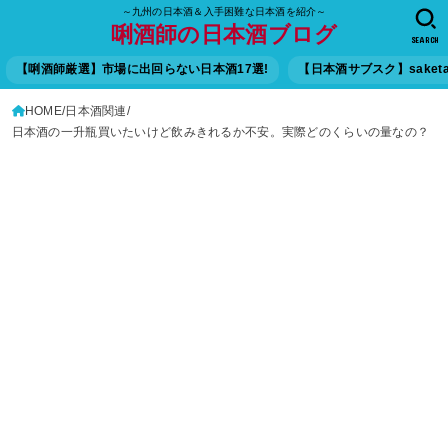
～九州の日本酒＆入手困難な日本酒を紹介～
唎酒師の日本酒ブログ
SEARCH
【唎酒師厳選】市場に出回らない日本酒17選!
【日本酒サブスク】saket
HOME
日本酒関連
日本酒の一升瓶買いたいけど飲みきれるか不安。実際どのくらいの量なの？