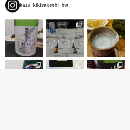
kazu_kikisakeshi_bw