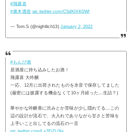
#飛露喜
#廣木酒造
pic.twitter.com/C5dKIXK0Wl
— Tom.S (@nightlich13)
January 2, 2022
#もんぴ酒
居酒屋に持ち込みしたお酒！
飛露喜 大吟醸
一応、12月に出荷されたものを氷音で保存してました
(厳密には披露する機会なくて10ヶ月経った…生詰？)
華やかな吟醸香に渋みとか苦味が少し隠れてる…この
辺の設計が流石で、火入れでありながら甘さと苦味を
上手いこと出してるの流石の一言
pic.twitter.com/Lx7FiZL0Ie