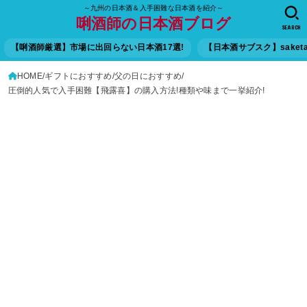
～九州の日本酒＆入手困難な日本酒を紹介～
唎酒師の日本酒ブログ
SEARCH
【唎酒師厳選】市場に出回らない日本酒17選!
【日本酒サブスク】saket
HOME
ギフトにおすすめ
父の日におすすめ
圧倒的人気で入手困難【飛露喜】の購入方法!種類や味まで一挙紹介!