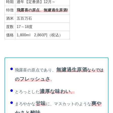
時期
通年【定番酒】12月～
特徴
飛露喜の原点
、
無濾過生原酒!
酒米
五百万石
度数
17～18度
価格
1,800ml 2,860円（税込）
無濾過生原酒
飛露喜の原点であり、
ならでは
フレッシュさ
の
。
濃厚な味わい
とろっとした
。
甘味
爽や
まろやかな
に、マスカットのような
かさと酸味
。