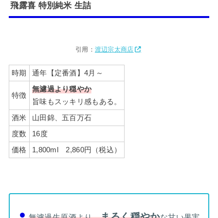
飛露喜
特別純米 生詰
引用：
渡辺宗太商店
時期
通年【定番酒】4月～
無濾過より穏やか
特徴
旨味もスッキリ感もある。
酒米
山田錦、五百万石
度数
16度
価格
1,800ml 2,860円（税込）
まるく穏やか
無濾過生原酒より、
な甘い果実