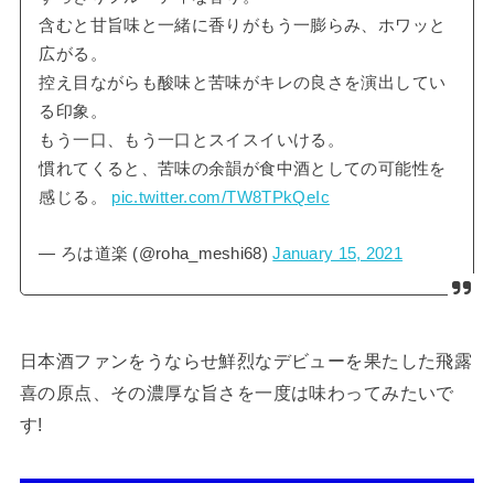
含むと甘旨味と一緒に香りがもう一膨らみ、ホワッと
広がる。
控え目ながらも酸味と苦味がキレの良さを演出してい
る印象。
もう一口、もう一口とスイスイいける。
慣れてくると、苦味の余韻が食中酒としての可能性を
感じる。
pic.twitter.com/TW8TPkQeIc
— ろは道楽 (@roha_meshi68)
January 15, 2021
日本酒ファンをうならせ鮮烈なデビューを果たした飛露
喜の原点、その濃厚な旨さを一度は味わってみたいで
す!