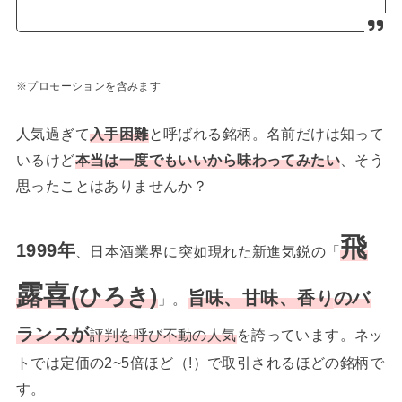
※プロモーションを含みます
人気過ぎて
入手困難
と呼ばれる銘柄。名前だけは知って
いるけど
本当は一度でもいいから味わってみたい
、そう
思ったことはありませんか？
飛
1999年
、日本酒業界に突如現れた新進気鋭の「
露喜
(
ひろき)
旨味、甘味、香り
のバ
」。
ランスが
評判を呼び不動の人気
を誇っています。ネッ
トでは定価の2~5倍ほど（!）で取引されるほどの銘柄で
す。