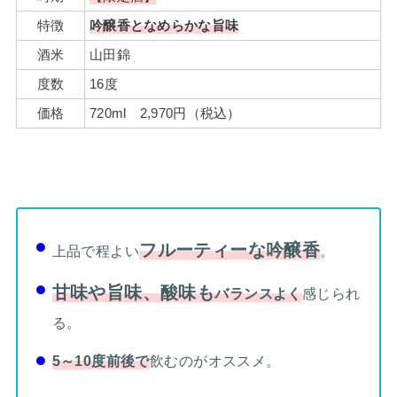
特徴
吟醸香となめらかな旨味
酒米
山田錦
度数
16度
価格
720ml 2,970円（税込）
フルーティーな吟醸香
上品で程よい
。
甘味や旨味、酸味も
バランスよく
感じられ
る。
5～10度前後で
飲むのがオススメ。