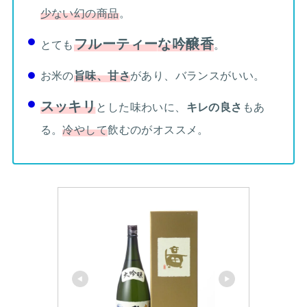
少ない幻の商品
。
フルーティー
な吟醸香
とても
。
お米の
旨味、甘さ
があり、バランスがいい。
スッキリ
とした味わいに、
キレの良さ
もあ
る。
冷やして
飲むのがオススメ。