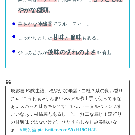
やかな種類
。
華やかな
吟醸香
でフルーティー。
甘味
旨味
しっかりとした
と
もある。
後味の切れのよさ
少しの苦みが
を演出。
飛露喜 吟醸生詰。穏やかな洋梨・白桃？系の良い香り
(*´ω｀*)うわぁwうんまいwwアル添上手く使ってるな
ぁ…スパッと味もキレてすごい…トータルバランスす
ごいなぁ…柑橘感もあるし、唯一無二な感じ！流行り
の甘酸味ではないけど、ひたすらしみじみ美味いな
ぁ…
#馬と酒
pic.twitter.com/VikH49QH3B