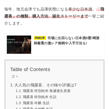
毎年、地元会津でも品薄状態になる
希少な日本酒
。
「
飛
露喜」の種類、購入方法、
誕生ストーリー
まで
一挙ご紹
介します。
市場に出回らない日本酒8選!唎酒
関連記事
師厳選の激レア銘柄や入手方法も!
Table of Contents
大人気の飛露喜、その味や評価は?
飛露喜 特別純米 無濾過生原酒
飛露喜 特別純米 生詰
飛露喜 吟醸 生詰
飛露喜 大吟醸 生詰