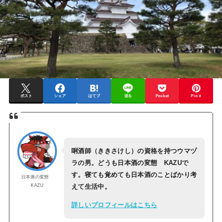
ポスト
シェア
はてブ
送る
Pocket
Pin it
唎酒師（ききさけし）の資格を持つウマヅ
ラの男。どうも日本酒の変態 KAZUで
す。寝ても覚めても日本酒のことばかり考
日本酒の変態
KAZU
えて生活中。
詳しいプロフィールはこちら