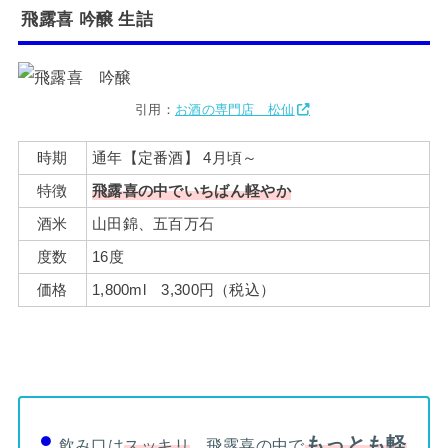
飛露喜
吟醸 生詰
引用：
お酒の専門店 松仙
時期
通年【定番酒】 4月頃～
特徴
飛露喜の中でいちばん軽やか
酒米
山田錦、五百万石
度数
16度
価格
1,800ml 3,300円（税込）
もっとも軽
飲み口は
スッキリ
。飛露喜の中で