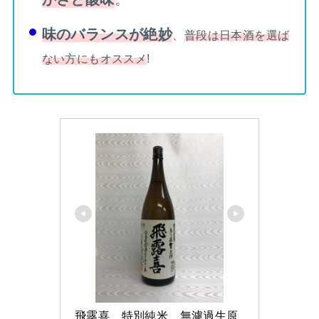
味のバランスが絶妙
、
普段は日本酒を選ば
ない方にもオススメ
!
飛露喜　特別純米　無濾過生原