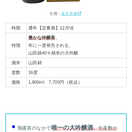
引用：
楽天市場
時期
通年【定番酒】12月頃
豊かな吟醸香
。
特徴
年に一度発売される、
山田錦40％精米の大吟醸
酒米
山田錦
度数
16度
価格
1,800ml 7,700円（税込）
唯一の大吟醸酒
飛露喜のなかで
。生産数が