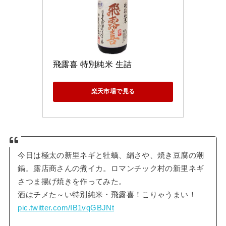
飛露喜 特別純米 生詰
楽天市場で見る
今日は極太の新里ネギと牡蠣、絹さや、焼き豆腐の潮
鍋。露店商さんの煮イカ。ロマンチック村の新里ネギ
さつま揚げ焼きを作ってみた。
酒はチメた～い特別純米・飛露喜！こりゃうまい！
pic.twitter.com/IB1vqGBJNt