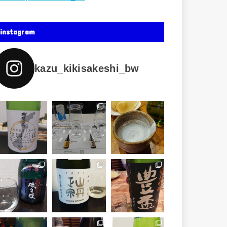
instagram
kazu_kikisakeshi_bw