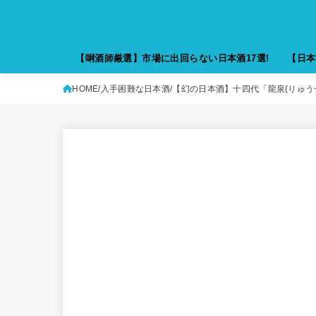
【唎酒師厳選】市場に出回らない日本酒17選!
【日本
HOME
入手困難な日本酒
【幻の日本酒】十四代「龍泉(りゅう