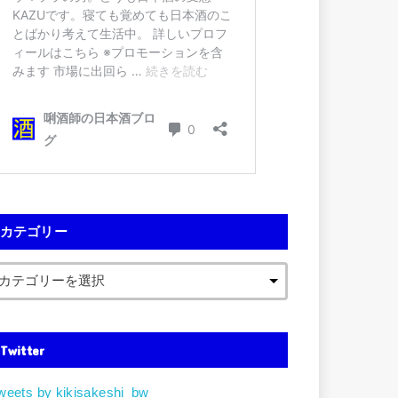
カテゴリー
Twitter
weets by kikisakeshi_bw