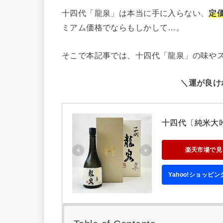
十四代「龍泉」は本当に手に入らない、
定
ミアム価格でならもしかして…。
そこで本記事では、十四代「龍泉」の味や
＼運が良け
十四代〔純米大吟
楽天市場で見
Yahoo!ショッピ