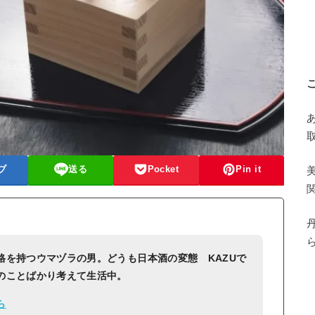
ブ
送る
Pocket
Pin it
格を持つウマヅラの男。どうも日本酒の変態 KAZUで
のことばかり考えて生活中。
ら