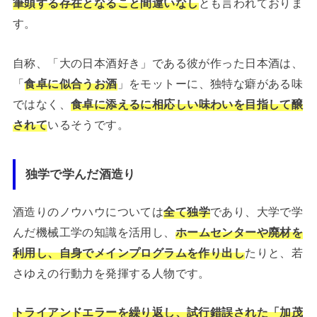
筆頭する存在となること間違いなし
とも言われておりま
す。
自称、「大の日本酒好き」である彼が作った日本酒は、
「
食卓に似合うお酒
」をモットーに、独特な癖がある味
ではなく、
食卓に添えるに相応しい味わいを目指して醸
されて
いるそうです。
独学で学んだ酒造り
酒造りのノウハウについては
全て独学
であり、大学で学
んだ機械工学の知識を活用し、
ホームセンターや廃材を
利用し、自身でメインプログラムを作り出し
たりと、若
さゆえの行動力を発揮する人物です。
トライアンドエラーを繰り返し、試行錯誤された「加茂