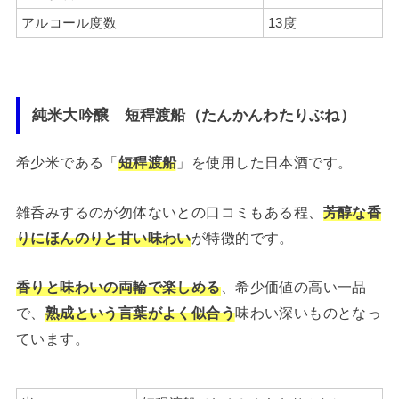
アルコール度数
13度
純米大吟醸 短稈渡船（たんかんわたりぶね）
希少米である「
短稈渡船
」を使用した日本酒です。
雑呑みするのが勿体ないとの口コミもある程、
芳醇な香
りにほんのりと甘い味わい
が特徴的です。
香りと味わいの両輪で楽しめる
、希少価値の高い一品
で、
熟成という言葉がよく似合う
味わい深いものとなっ
ています。