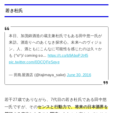
若き杜氏
本日、加茂錦酒造の蔵主兼杜氏でもある田中悠一氏が
来訪。酒造りへのあくなき探求心。未来へのヴィジョ
ン。人、酒ともにこんなに可能性を感じたのは久々か
も (^o^)/ coming so…
https://t.co/b9AboPJt45
pic.twitter.com/0DCQFeSqye
— 田島屋酒店 (@tajimaya_sake)
June 30, 2016
若干27歳でありながら、7代目の若き杜氏である田中悠
一氏ですが、その
センスと行動力で、将来の日本酒界を