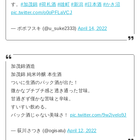
す。
#加茂錦
#荷札酒
#雄町
#新潟
#日本酒
#かき沼
pic.twitter.com/o0oPFLaVCJ
— ポポフスキ (@u_suke2333)
April 14, 2022
加茂錦酒造
加茂錦 純米吟醸 本生酒
ついに生酒のパック酒が出た！
微かなプチプチ感と透き通った甘味。
甘過ぎず僅かな苦味と辛味。
すいすい飲める。
パック酒じゃない美味さ！
pic.twitter.com/9w2jvelo9J
— 荻川さつき (@ogisatu)
April 12, 2022