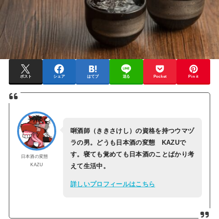
ポスト
シェア
はてブ
送る
Pocket
Pin it
唎酒師（ききさけし）の資格を持つウマヅ
ラの男。どうも日本酒の変態 KAZUで
す。寝ても覚めても日本酒のことばかり考
日本酒の変態
KAZU
えて生活中。
詳しいプロフィールはこちら