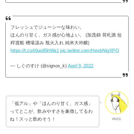
フレッシュでジューシーな味わい。
ほんのり甘く、ガス感が心地よい。 (加茂錦 荷札酒 短
稈渡船 槽場汲み 瓶火入れ 純米大吟醸)
https://t.co/t0uo85hWa1
pic.twitter.com/HexbNjqXPO
— しぐのすけ (@signos_k)
April 9, 2022
「低アル」や「ほんのり甘く、ガス感」
ってとこが、飲みやすさを象徴してるわ
ね！スっと飲めそう！
ゆはな