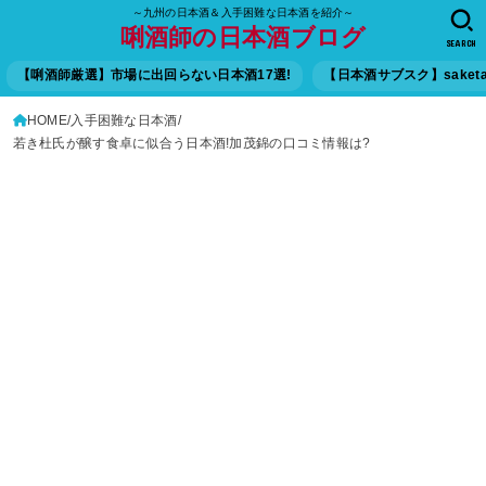
～九州の日本酒＆入手困難な日本酒を紹介～
唎酒師の日本酒ブログ
SEARCH
【唎酒師厳選】市場に出回らない日本酒17選!
【日本酒サブスク】saket
HOME
入手困難な日本酒
若き杜氏が醸す食卓に似合う日本酒!加茂錦の口コミ情報は?