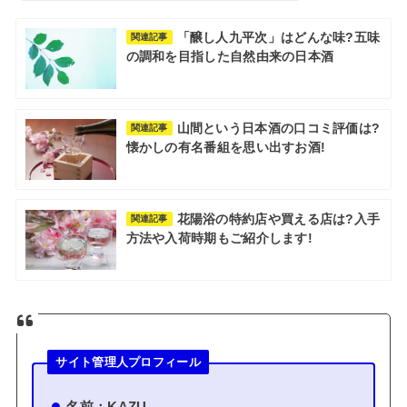
「醸し人九平次」はどんな味?五味
関連記事
の調和を目指した自然由来の日本酒
山間という日本酒の口コミ評価は?
関連記事
懐かしの有名番組を思い出すお酒!
花陽浴の特約店や買える店は?入手
関連記事
方法や入荷時期もご紹介します!
サイト管理人プロフィール
名前：KAZU