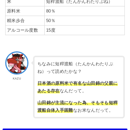
米
短稈渡船（たんかんわたりぶね）
原料米
80％
精米歩合
50％
アルコール度数
15度
ちなみに短稈渡船（たんかんわたりぶ
ね）って読めたかな？
KAZU
日本酒の原料米で有名な山田錦の父親に
あたる存在
なんだって。
山田錦が主流になった為、そもそも短稈
渡船自体入手困難
なお米なんだって。