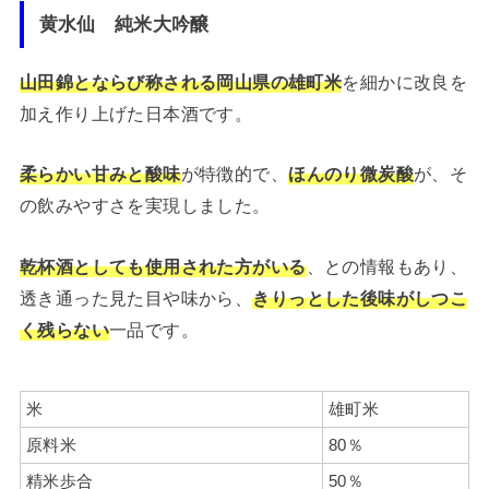
黄水仙 純米大吟醸
山田錦とならび称される岡山県の雄町米
を細かに改良を
加え作り上げた日本酒です。
柔らかい甘みと酸味
が特徴的で、
ほんのり微炭酸
が、そ
の飲みやすさを実現しました。
乾杯酒としても使用された方がいる
、との情報もあり、
透き通った見た目や味から、
きりっとした後味がしつこ
く残らない
一品です。
米
雄町米
原料米
80％
精米歩合
50％