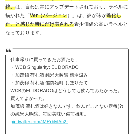
錦」
は、言わば常にアップデートされており、ラベルに
描かれた「
Ver（バージョン
）」は、彼が味が
進化し
た、と感じた時にだけ表される
希少価値の高いラベルと
なっております。
仕事帰りに買ってきたお酒たち。
・WCB Singularity: EL DORADO
・加茂錦 荷札酒 純米大吟醸 槽場汲み
・加茂錦 荷札酒 備前雄町 しぼりたて
WCBのEL DORADOはどうしても飲んでみたかった。
買えてよかった。
加茂錦 荷札酒は好きなんです。飲んだことない定番(?)
の純米大吟醸。毎回美味い備前雄町。
pic.twitter.com/iMRrbMAu2r