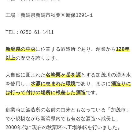
工場：新潟県新潟市秋葉区新保1291-１
TEL：0250ｰ61ｰ1411
新潟県の中央
に位置する酒造所であり、創業から
120年
以上
の歴史を誇ります。
大自然に囲まれた
名峰栗ヶ岳を源
とする加茂川の湧き水
を使用し、
水源に恵まれた環境
であり、まさに
酒造りに
は打って付けの場所に根差した酒造
です。
創業時は酒造所の名前の由来ともなっている「加茂市」
で小規模ながら新潟県内でも有名な酒造へ成長し、
2000年代に現在の秋葉区へ工場移転を行いました。