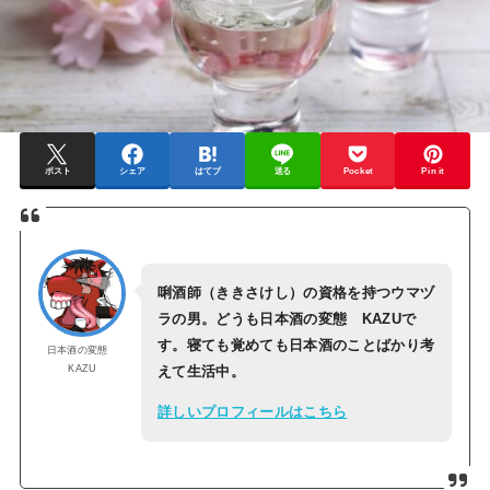
ポスト
シェア
はてブ
送る
Pocket
Pin it
唎酒師（ききさけし）の資格を持つウマヅ
ラの男。どうも日本酒の変態 KAZUで
す。寝ても覚めても日本酒のことばかり考
日本酒の変態
KAZU
えて生活中。
詳しいプロフィールはこちら