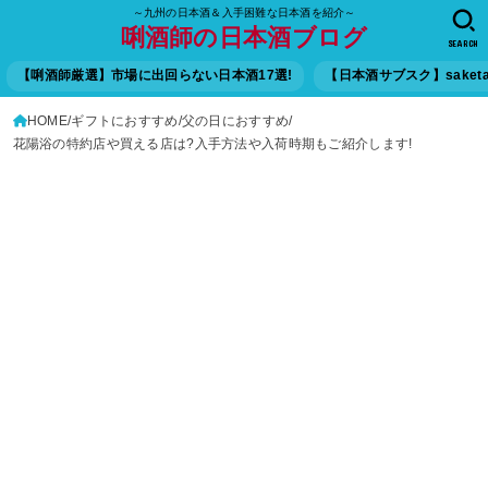
～九州の日本酒＆入手困難な日本酒を紹介～
唎酒師の日本酒ブログ
SEARCH
【唎酒師厳選】市場に出回らない日本酒17選!
【日本酒サブスク】saket
HOME
ギフトにおすすめ
父の日におすすめ
花陽浴の特約店や買える店は?入手方法や入荷時期もご紹介します!