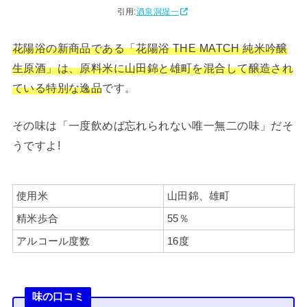
引用:
酒泉洞堀一
花陽浴の新商品である「花陽浴 THE MATCH 純米吟醸
生原酒」は、原料米に山田錦と雄町を混合して醸造され
ている特別な逸品
です。
その味は「一度飲めば忘れられない唯一無二の味」だそ
うですよ!
使用米
山田錦、雄町
精米歩合
55％
アルコール度数
16度
味の口コミ