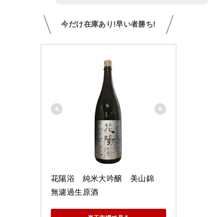
今だけ在庫あり!早い者勝ち!
花陽浴　純米大吟醸　美山錦　
無濾過生原酒