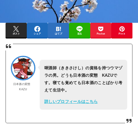
ポスト
シェア
はてブ
送る
Pocket
Pin it
唎酒師（ききさけし）の資格を持つウマヅ
ラの男。どうも日本酒の変態 KAZUで
す。寝ても覚めても日本酒のことばかり考
日本酒の変態
KAZU
えて生活中。
詳しいプロフィールはこちら