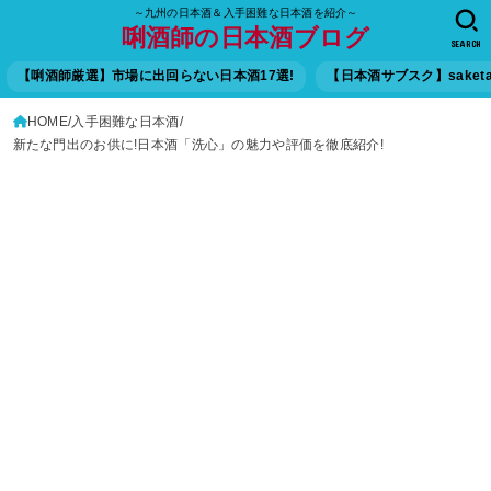
～九州の日本酒＆入手困難な日本酒を紹介～
唎酒師の日本酒ブログ
SEARCH
【唎酒師厳選】市場に出回らない日本酒17選!
【日本酒サブスク】saket
HOME
入手困難な日本酒
新たな門出のお供に!日本酒「洗心」の魅力や評価を徹底紹介!