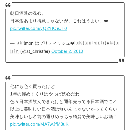
朝日酒造の洗心。
日本酒あまり得意じゃないが、これはうまい。❤️
pic.twitter.com/yQ2YIOeJT0
— 🇯🇵mon はブリティッシュ❤️🇺🇸🇬🇧🇳🇪🇹🇼🇦🇺
🇯🇵 (@st_christfer)
October 2, 2019
他にも色々買ったけど
1年の締めくくりはやっぱ洗心だわ
色々日本酒飲んできたけど通年売ってる日本酒でこれ
以上に美味しい日本酒は無いんじゃないかってくらい
美味しいし名前の通りめっちゃ綺麗で美味しいお酒！
pic.twitter.com/MA7wJfM3uK