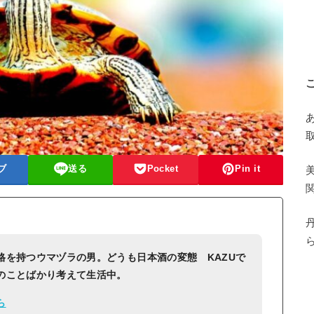
ブ
送る
Pocket
Pin it
格を持つウマヅラの男。どうも日本酒の変態 KAZUで
のことばかり考えて生活中。
ら