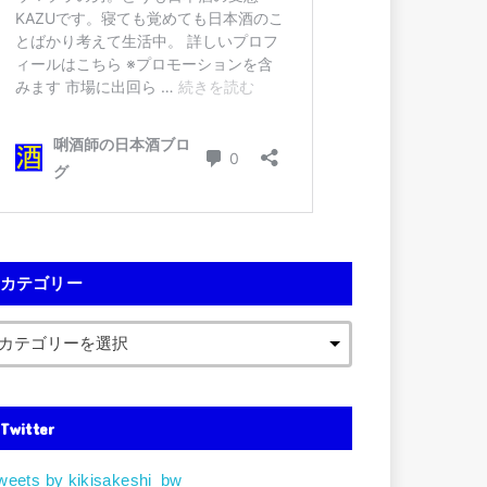
カテゴリー
Twitter
weets by kikisakeshi_bw