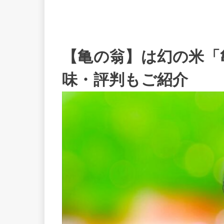
【亀の翁】は幻の米「
味・評判もご紹介