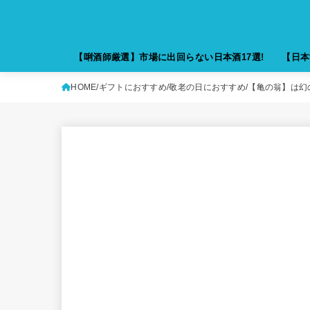
【唎酒師厳選】市場に出回らない日本酒17選!
【日本
HOME
ギフトにおすすめ
敬老の日におすすめ
【亀の翁】は幻