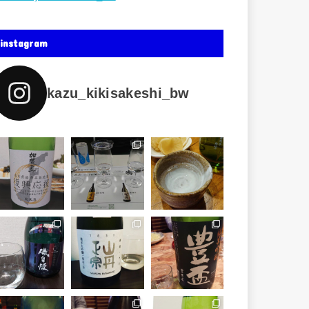
instagram
kazu_kikisakeshi_bw