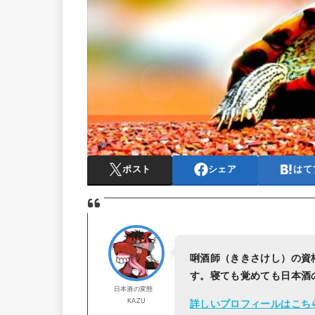
ポスト
シェア
はて
唎酒師（ききさけし）の資
す。寝ても覚めても日本酒
日本酒の変態
KAZU
詳しいプロフィールはこち