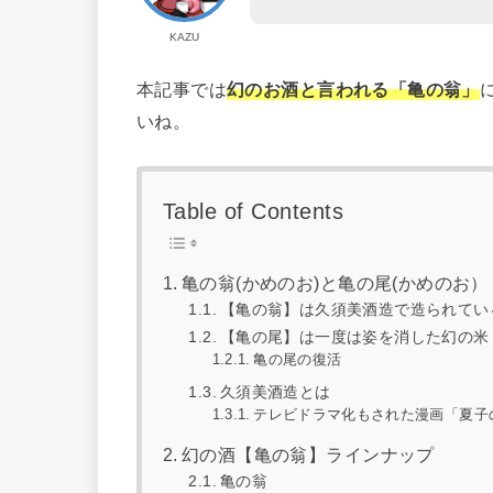
KAZU
本記事では
幻のお酒と言われる「亀の翁」
いね。
Table of Contents
亀の翁(かめのお)と亀の尾(かめのお）
【亀の翁】は久須美酒造で造られてい
【亀の尾】は一度は姿を消した幻の米
亀の尾の復活
久須美酒造とは
テレビドラマ化もされた漫画「夏子
幻の酒【亀の翁】ラインナップ
亀の翁